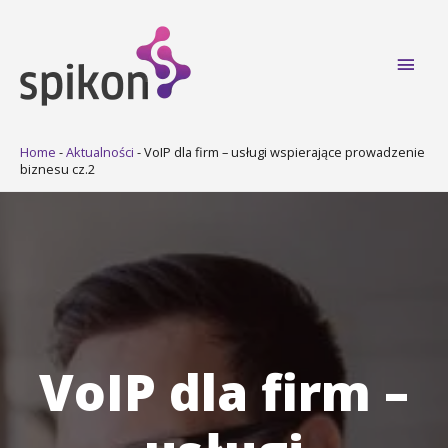
Main
Men
Home
-
Aktualności
-
VoIP dla firm – usługi wspierające prowadzenie
biznesu cz.2
VoIP dla firm –