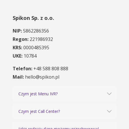
Spikon Sp. z o.o.
NIP:
5862286356
Regon:
221986932
KRS:
0000485395
UKE:
10784
Telefon:
+48 588 808 888
Mail:
hello@spikon.pl
Czym jest Menu IVR?
Czym jest Call Center?
Jakie rodzaju dane możemy przechowywać