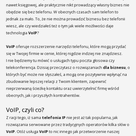
nawet księgowej, ale praktycznie nikt prowadzący własny biznes nie
obędzie się bez telefonu. W obecnych czasach sam telefon to
jednak za mało. To, że nie można prowadzić biznesu bez telefonii
wiesz, ale czy wiedziałeś też o tym jak wiele możliwości daje
technologia
VoIP
?
VoIP
oferuje rozszerzenie narzędzi telefonu, które mogą przydać
się w Twojej firmie w cenie, której nigdzie indziej nie znajdziesz.
I nie będziemy tu mówić o usługach typu poczta głosowa czy
telekonferencja. Dzisiaj przeczytasz o rozwiązaniach
dla biznesu
, o
których być może nie słyszałeś, a mogą one pozytywnie wpłynąć na
zbudowanie lepszej relacji z Twoim klientem, zapewnić
nieprzerwaną ścieżkę kontaktu oraz uwierzytelnić firmę wśród
obecnych, jak i przyszłych kontrahentów.
VoIP, czyli co?
Z racji tego, iż sama
telefonia IP
nie jest aż tak popularna, jak
rozwiązania serwowane przez tradycyjnych operatorów kilka słów o
VoIP
. Otóż usługa
VoIP
to nic innego jak przetworzenie naszej