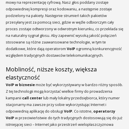
mowy na reprezentację cyfrową. Nasz głos poddany zostaje
odpowiedniej kompresji oraz kodowaniu, a następnie zostaje
podzielony na pakiety. Następnie strumień takich pakietów
przesyłany jest za pomocą sieci, gdzie w węźle odbiorczym cały
proces zostaje odtworzony w odwrotnym kierunku, co przekłada się
na naturalny sygnał głosu. Aby zapewnić wysoką jakość połączeń
stosowane są różne zaawansowane technologie, w tym te
dodatkowe, które dają operatorom
VoIP
ogromną konkurencyjność
względem tradycyjnych dostawców telekomunikacyjnych.
Mobliność, niższe koszty, większa
elastyczność
VoIP
w biznesie
może być wykorzystywany w bardzo różny sposób.
Z tej technologii mogą korzystać wielkie firmy do prowadzenia
kampanii
call center
lub mały lokalny przedsiębiorca, który numer
stacjonarny ma zawsze przy sobie wykorzystując Internet i
odpowiednią aplikację do obsługi
VoIP
. Co istotne,
operatorzy
VoIP
w przeciwieństwie do tych tradycyjnych dostosowują się do już
istniejącej sieci – Internet jako przestrzeń wielopłaszczyznowa