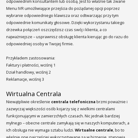
odpowiednim konsultantem lub osobą. Jest to właśnie tak zwane
Menu IVR umożliwiające przejścia do pożądanej opcji poprzez
wybranie odpowiedniego klawisza oraz odtwarzając przy tym
odpowiednie komunikaty głosowe. Dzięki wykorzystaniu takiego
drzewka połączeń oszczędzisz czas swój i klienta, a co
najważniejsze – usprawnisz obsługę klienta kierując go do razu do
odpowiedniej osoby w Twojej firmie.
Przykładem zastosowania:
Faktury i płatności, wciśnij 1
Dział handlowy, wciśnij 2
Reklamacje, wciśnij 3
Wirtualna Centrala
Niewątpliwie określenie
centrala telefoniczna
brzmi poważnie i
zazwyczaj większości osób kojarzy się z wielkimi centralami
funkcjonującymi w zamierzchłych czasach. Nic jednak bardziej
mylnego – obecne centrale zamykają się w naszych komputerach, a
ich obsługa nie wymaga sztabu ludzi.
Wirtualne centrale
, bo to
właśnie one najczęściej wykorzystywane są w biznesie, stanowią