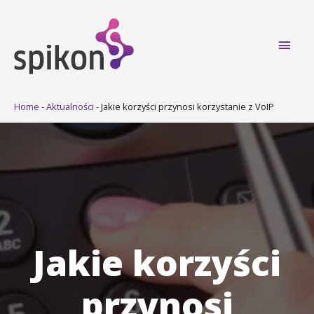
Main
Men
Home
-
Aktualności
-
Jakie korzyści przynosi korzystanie z VoIP
Jakie korzyści
przynosi