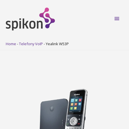
Main
Men
Home
-
Telefony VoIP
-
Yealink W53P