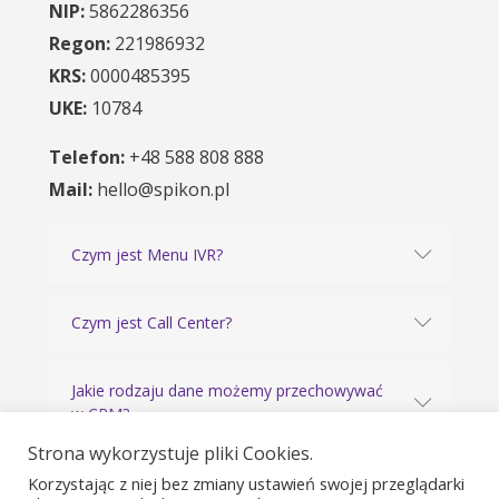
NIP:
5862286356
Regon:
221986932
KRS:
0000485395
UKE:
10784
Telefon:
+48 588 808 888
Mail:
hello@spikon.pl
Czym jest Menu IVR?
Czym jest Call Center?
Jakie rodzaju dane możemy przechowywać
w CRM?
Strona wykorzystuje pliki Cookies.
ZOBACZ WSZYSTKIE PYTANIA
Korzystając z niej bez zmiany ustawień swojej przeglądarki