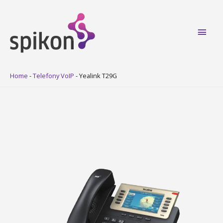
Main
Men
Home
-
Telefony VoIP
-
Yealink T29G