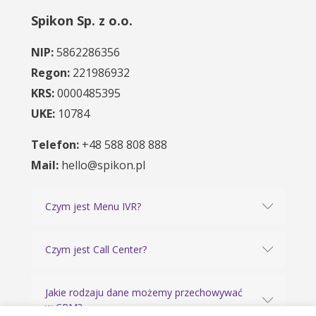
Spikon Sp. z o.o.
NIP:
5862286356
Regon:
221986932
KRS:
0000485395
UKE:
10784
Telefon:
+48 588 808 888
Mail:
hello@spikon.pl
Czym jest Menu IVR?
Czym jest Call Center?
Jakie rodzaju dane możemy przechowywać
w CRM?