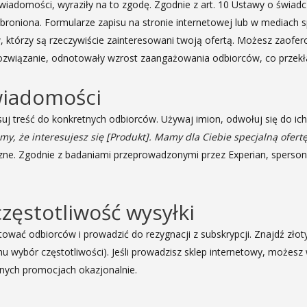
wiadomości, wyraziły na to zgodę. Zgodnie z art. 10 Ustawy o świadc
broniona. Formularze zapisu na stronie internetowej lub w mediach 
 którzy są rzeczywiście zainteresowani twoją ofertą. Możesz zaofe
rozwiązanie, odnotowały wzrost zaangażowania odbiorców, co przekła
wiadomości
j treść do konkretnych odbiorców. Używaj imion, odwołuj się do ich 
śmy, że interesujesz się [Produkt]. Mamy dla Ciebie specjalną ofertę
czne. Zgodnie z badaniami przeprowadzonymi przez Experian, spers
zęstotliwość wysyłki
wać odbiorców i prowadzić do rezygnacji z subskrypcji. Znajdź złoty
 mu wybór częstotliwości). Jeśli prowadzisz sklep internetowy, może
nych promocjach okazjonalnie.