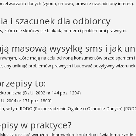
rzetwarzania danych (zgoda, umowa, prawnie uzasadniony interes).
ia i szacunek dla odbiorcy
s, która nie skończy się blokadą numeru i problemami prawnymi.
lują masową wysyłkę sms i jak u
rawnym, które mają na celu ochronę konsumentów przed spamem i 
dne, aby uniknąć problemów prawnych i budować pozytywny wizerunek 
rzepisy to:
ktroniczną (Dz.U. 2002 nr 144 poz. 1204)
U. 2004 nr 171 poz. 1800)
ych, w tym RODO (Rozporządzenie Ogólne o Ochronie Danych) (RODO
episy w praktyce?
 Musisz uzyskać wyraźną, dobrowolną, konkretną i świadomą zgodę 