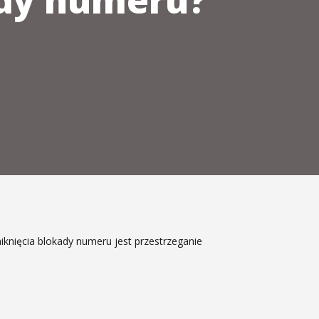
ady numeru?
knięcia blokady numeru jest przestrzeganie