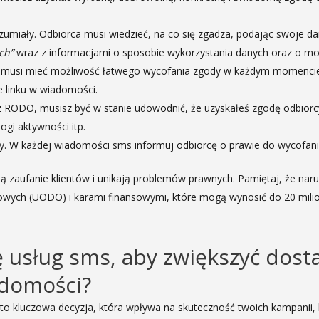
ozumiały. Odbiorca musi wiedzieć, na co się zgadza, podając swoje d
ch”
wraz z informacjami o sposobie wykorzystania danych oraz o mo
a musi mieć możliwość łatwego wycofania zgody w każdym momencie, 
e linku w wiadomości.
RODO, musisz być w stanie udowodnić, że uzyskałeś zgodę odbiorcy
ogi aktywności itp.
y. W każdej wiadomości sms informuj odbiorcę o prawie do wycofania 
ują zaufanie klientów i unikają problemów prawnych. Pamiętaj, że n
wych (UODO) i karami finansowymi, które mogą wynosić do 20 mil
 usług sms, aby zwiększyć dosta
adomości?
o kluczowa decyzja, która wpływa na skuteczność twoich kampanii,