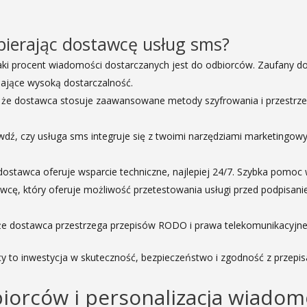
ierając dostawcę usług sms?
jaki procent wiadomości dostarczanych jest do odbiorców. Zaufany 
niające wysoką dostarczalność.
 że dostawca stosuje zaawansowane metody szyfrowania i przestrze
awdź, czy usługa sms integruje się z twoimi narzędziami marketingow
 dostawca oferuje wsparcie techniczne, najlepiej 24/7. Szybka pomoc
wcę, który oferuje możliwość przetestowania usługi przed podpisa
 że dostawca przestrzega przepisów RODO i prawa telekomunikacyjn
 to inwestycja w skuteczność, bezpieczeństwo i zgodność z przepis
iorców i personalizacja wiadom