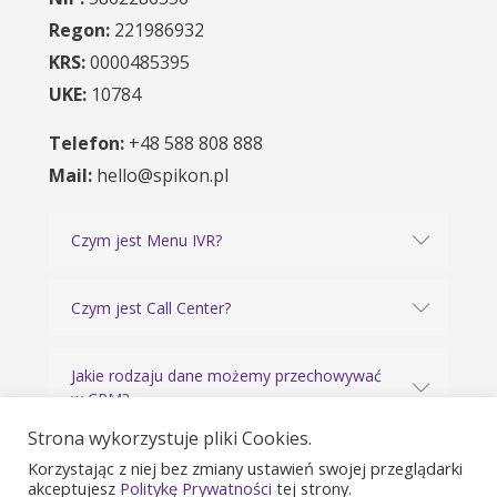
Regon:
221986932
KRS:
0000485395
UKE:
10784
Telefon:
+48 588 808 888
Mail:
hello@spikon.pl
Czym jest Menu IVR?
Czym jest Call Center?
Jakie rodzaju dane możemy przechowywać
w CRM?
Strona wykorzystuje pliki Cookies.
ZOBACZ WSZYSTKIE PYTANIA
Korzystając z niej bez zmiany ustawień swojej przeglądarki
akceptujesz
Politykę Prywatności
tej strony.