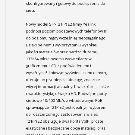
skonfigurowany i gotowy do podłączenia do
sieci.
Nowy model SIP-T21(P) E2 firmy Yealink
podnosi poziom podstawowych telefonów IP
do poziomu nigdy wcześniej nieosiągalnego.
Dzięki pełnemu wykorzystaniu wysokiej
jakości materiałów oraz bardzo dużemu,
132×64-pikselowemu wyświetlaczowi
graficznemu LCD z podświetleniem i
wyraźnym, 5-liniowym wyświetlaczem danych,
oferuje on płynniejszą obsługę, znacznie
więcej informacji wizualnych w skrócie, a także
charakterystykę dźwięku HD. Podwójne porty
sieciowe 10/100 Mb/s z wbudowanym PoE
sprawiają, że T21P E2 jest idealnym wyborem
do rozszerzonego zastosowania w sieci.
T21(P) E2 obsługuje dwa konta VoIP, proste,
elastyczne i bezpieczne opcje instalacji oraz
obsługę IPv6, Open VPN i serwera