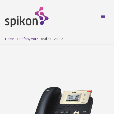
Main
Men
Home
-
Telefony VoIP
-
Yealink T21PE2