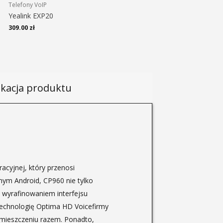
Telefony VoIP
Yealink EXP20
309.00
zł
ikacja produktu
acyjnej, który przenosi
jnym Android, CP960 nie tylko
 wyrafinowaniem interfejsu
technologię Optima HD Voicefirmy
omieszczeniu razem. Ponadto,