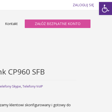
Op
ZALOGUJ SIĘ
Kontakt
ZAŁÓŻ BEZPŁATNE KONTO
nk CP960 SFB
elefony Skype
,
Telefony VoIP
czamy klientowi skonfigurowany i gotowy do