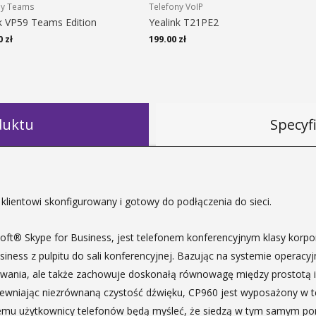
ny Teams
Telefony VoIP
k VP59 Teams Edition
Yealink T21PE2
0
zł
199.00
zł
duktu
Specyf
klientowi skonfigurowany i gotowy do podłączenia do sieci.
oft® Skype for Business, jest telefonem konferencyjnym klasy korpor
siness z pulpitu do sali konferencyjnej. Bazując na systemie operacy
owania, ale także zachowuje doskonałą równowagę między prostotą i
pewniając niezrównaną czystość dźwięku, CP960 jest wyposażony w 
czemu użytkownicy telefonów będą myśleć, że siedzą w tym samym p