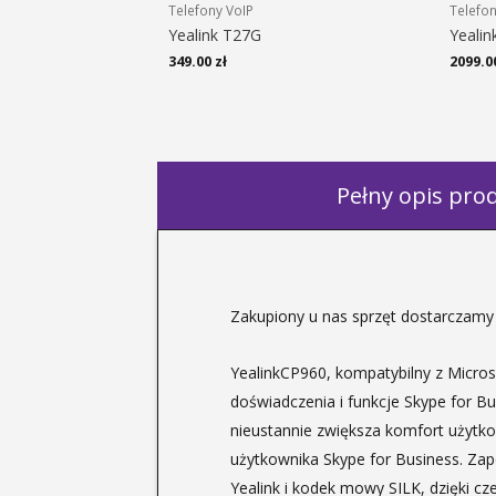
Telefony VoIP
Telefo
Yealink T27G
Yealin
349.00
zł
2099.0
Pełny opis pro
Zakupiony u nas sprzęt dostarczamy 
YealinkCP960, kompatybilny z Micros
doświadczenia i funkcje Skype for Bu
nieustannie zwiększa komfort użytk
użytkownika Skype for Business. Za
Yealink i kodek mowy SILK, dzięki 