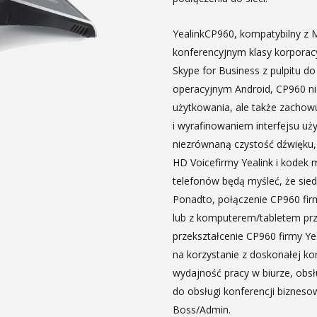
YealinkCP960, kompatybilny z M
konferencyjnym klasy korporacy
Skype for Business z pulpitu do
operacyjnym Android, CP960 ni
użytkowania, ale także zacho
i wyrafinowaniem interfejsu uż
niezrównaną czystość dźwięku
HD Voicefirmy Yealink i kodek
telefonów będą myśleć, że si
Ponadto, połączenie CP960 fir
lub z komputerem/tabletem prz
przekształcenie CP960 firmy Yea
na korzystanie z doskonałej k
wydajność pracy w biurze, obsł
do obsługi konferencji bizneso
Boss/Admin.