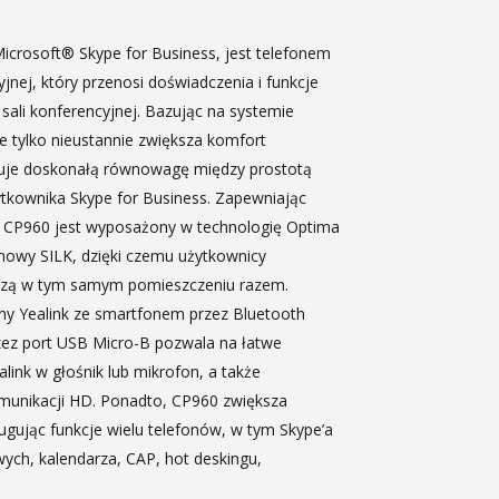
icrosoft® Skype for Business, jest telefonem
jnej, który przenosi doświadczenia i funkcje
 sali konferencyjnej. Bazując na systemie
e tylko nieustannie zwiększa komfort
wuje doskonałą równowagę między prostotą
ytkownika Skype for Business. Zapewniając
, CP960 jest wyposażony w technologię Optima
 mowy SILK, dzięki czemu użytkownicy
edzą w tym samym pomieszczeniu razem.
my Yealink ze smartfonem przez Bluetooth
ez port USB Micro-B pozwala na łatwe
link w głośnik lub mikrofon, a także
omunikacji HD. Ponadto, CP960 zwiększa
ugując funkcje wielu telefonów, w tym Skype’a
wych, kalendarza, CAP, hot deskingu,