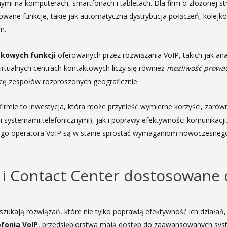
ymi na komputerach, smartfonach i tabletach. Dla firm o złożonej stru
sowane funkcje, takie jak automatyczna dystrybucja połączeń, kolej
m.
kowych funkcji
oferowanych przez rozwiązania VoIP, takich jak ana
rtualnych centrach kontaktowych liczy się również
możliwość prowad
cę zespołów rozproszonych geograficznie.
firmie to inwestycja, która może przynieść wymierne korzyści, zar
 systemami telefonicznymi), jak i poprawy efektywności komunikacji
ego operatora VoIP są w stanie sprostać wymaganiom nowoczesnego b
 i Contact Center dostosowane 
 szukają rozwiązań, które nie tylko poprawią efektywność ich działań
efonia VoIP
, przedsiębiorstwa mają dostęp do zaawansowanych syste