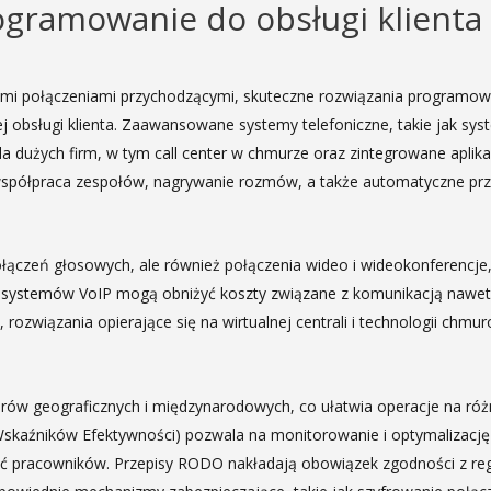
ramowanie do obsługi klienta 
nymi połączeniami przychodzącymi, skuteczne rozwiązania programow
bsługi klienta. Zaawansowane systemy telefoniczne, takie jak syste
dla dużych firm, w tym call center w chmurze oraz zintegrowane apli
 współpraca zespołów, nagrywanie rozmów, a także automatyczne prz
ołączeń głosowych, ale również połączenia wideo i wideokonferencje,
e z systemów VoIP mogą obniżyć koszty związane z komunikacją nawet
ozwiązania opierające się na wirtualnej centrali i technologii chmu
ów geograficznych i międzynarodowych, co ułatwia operacje na róż
kaźników Efektywności) pozwala na monitorowanie i optymalizację dz
ość pracowników. Przepisy RODO nakładają obowiązek zgodności z r