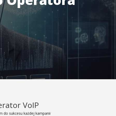
o Operatora
rator VoIP
m do sukcesu każdej kampanii