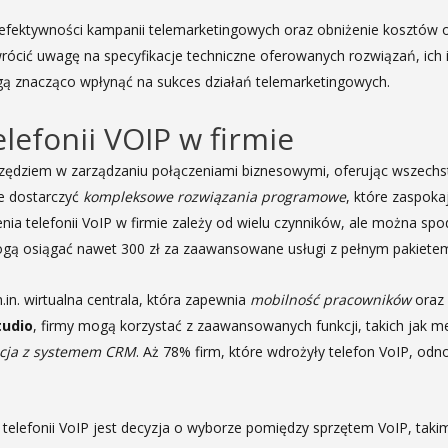
 efektywności kampanii telemarketingowych oraz obniżenie kosztów 
ócić uwagę na specyfikacje techniczne oferowanych rozwiązań, ich i
ą znacząco wpłynąć na sukces działań telemarketingowych.
efonii VOIP w firmie
rzędziem w zarządzaniu połączeniami biznesowymi, oferując wszechst
 dostarczyć
kompleksowe rozwiązania programowe
, które zaspoka
nia telefonii VoIP w firmie zależy od wielu czynników, ale można spo
ogą osiągać nawet 300 zł za zaawansowane usługi z pełnym pakietem 
n. wirtualna centrala, która zapewnia
mobilność pracowników
oraz 
tudio
, firmy mogą korzystać z zaawansowanych funkcji, takich jak 
acja z systemem CRM
. Aż 78% firm, które wdrożyły telefon VoIP, od
lefonii VoIP jest decyzja o wyborze pomiędzy sprzętem VoIP, takimi