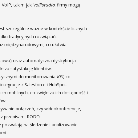
 VoIP, takim jak
VoIPstudio
, firmy mogą
st szczególnie ważne w kontekście licznych
dku tradycyjnych rozwiązań.
raz międzynarodowymi, co ułatwia
osowa) oraz automatyczna dystrybucja
ksza satysfakcję klientów.
itycznymi do monitorowania
KPI
, co
ntegracje z Salesforce i HubSpot.
ch mobilnych, co zwiększa ich dostępność i
łów.
wywanie połączeń, czy wideokonferencje,
ć z przepisami RODO.
 pozwalają na śledzenie i analizowanie
ami.