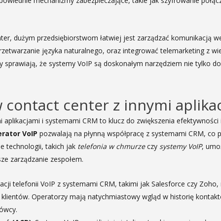
powiednie mechanizmy zabezpieczające, takie jak szyfrowanie poł
ter, dużym przedsiębiorstwom łatwiej jest zarządzać komunikacją 
przetwarzanie języka naturalnego, oraz integrować telemarketing z wi
y sprawiają, że systemy VoIP są doskonałym narzędziem nie tylko do 
 contact center z innymi aplika
 aplikacjami i systemami CRM to klucz do zwiększenia efektywności i 
rator VoIP
pozwalają na płynną współpracę z systemami CRM, co prz
e technologii, takich jak
telefonia w chmurze
czy
systemy VoIP
, umoż
sze zarządzanie zespołem.
gracji telefonii VoIP z systemami CRM, takimi jak Salesforce czy Zoh
 klientów. Operatorzy mają natychmiastowy wgląd w historię kontaktó
ówcy.