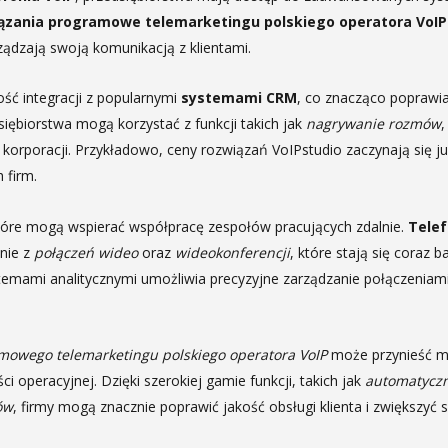
ązania programowe telemarketingu polskiego operatora VoIP
ządzają swoją komunikacją z klientami.
ść integracji z popularnymi
systemami CRM
, co znacząco poprawi
siębiorstwa mogą korzystać z funkcji takich jak
nagrywanie rozmów
orporacji. Przykładowo, ceny rozwiązań VoIPstudio zaczynają się już o
 firm.
tóre mogą wspierać współpracę zespołów pracujących zdalnie.
Tele
nie z
połączeń wideo
oraz
wideokonferencji
, które stają się coraz 
stemami analitycznymi umożliwia precyzyjne zarządzanie połączeniam
mowego telemarketingu polskiego operatora VoIP
może przynieść ma
i operacyjnej. Dzięki szerokiej gamie funkcji, takich jak
automatyczn
ów
, firmy mogą znacznie poprawić jakość obsługi klienta i zwiększyć