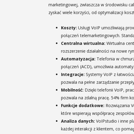
marketingowej, zwłaszcza w środowisku cal
zyskać wiele korzyści, od optymalizacji ko
Koszty:
Usługi VoIP umożliwiają prow
połączeń telemarketingowych. Standa
Centralna wirtualna:
Wirtualna cen
rozszerzenie działalności na nowe ryn
Automatyzacja:
Telefonia w chmurz
połączeń (ACD), umożliwia automatyza
Integracje:
Systemy VoIP z łatwością
pozwala na pełne zarządzanie przepł
Mobilność:
Dzięki telefonii VoIP, p
pozwala na zdalną pracę. 54% firm k
Funkcje dodatkowe:
Rozwiązania Vo
które wspierają współpracę zespołów
Analiza danych:
VoIPstudio i inne p
każdej interakcji z klientem, co pom