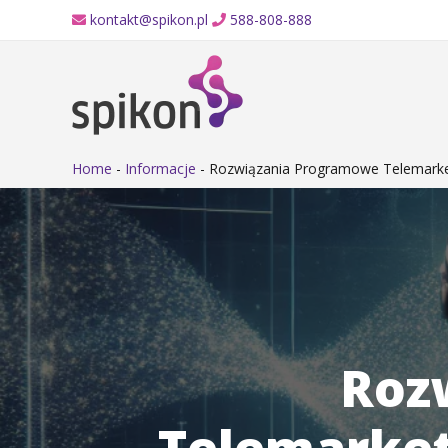
kontakt@spikon.pl
588-808-888
Home
-
Informacje
-
Rozwiązania Programowe Telemarket
Roz