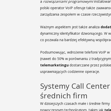
a
rozwiązaniami programowymi
instalowan
polski operator VoIP oferuje także zaawan
zarządzania zespołem w czasie rzeczywisty
Ważnym aspektem jest także analiza
dodat
dynamiczny identyfikator dzwoniącego. W wi
co pozwala na bardziej efektywną współpra
Podsumowując, wdrożenie telefonii VoIP w 
(nawet do 50% w porównaniu z tradycyjnymi
telemarketingu
dostarczane przez polski
usprawniających codzienne operacje.
Systemy Call Center
średnich firm
W dzisiejszych czasach małe i średnie firmy
nowoczesnym technologiom, takim jak
tel