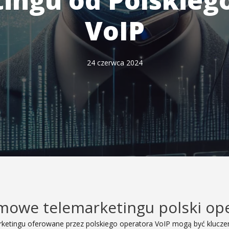
ingu od Polskieg
VoIP
24 czerwca 2024
mowe telemarketingu polski ope
ketingu oferowane przez polskiego operatora VoIP mogą być klucze