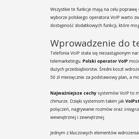
Wszystkie te funkcje mają na celu poprawę
wyborze polskiego operatora VoIP warto zwr
dostępność dodatkowych funkcji, które mog
Wprowadzenie do tel
Telefonia VoIP stała się niezastąpionym na
telemarketingu.
Polski operator VoIP
może
dużych przedsiębiorstw. Średni koszt wdroże
50 zł miesięcznie za podstawowy plan, a m
Najważniejsze cechy
systemów VoIP to m.i
chmurze. Dzięki systemom takim jak
VoIPs
połączeń, nagrywanie rozmów oraz
integr
wewnętrznej i zewnętrznej.
Jednym z kluczowych elementów wdrożenia te