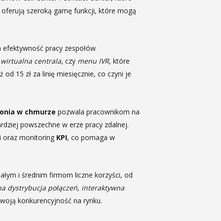
oferują szeroką gamę funkcji, które mogą
a efektywność pracy zespołów
,
wirtualna centrala
, czy
menu IVR
, które
d 15 zł za linię miesięcznie, co czyni je
fonia w chmurze
pozwala pracownikom na
bardziej powszechne w erze pracy zdalnej.
i oraz monitoring
KPI
, co pomaga w
łym i średnim firmom liczne korzyści, od
a dystrybucja połączeń
,
interaktywna
 swoją konkurencyjność na rynku.