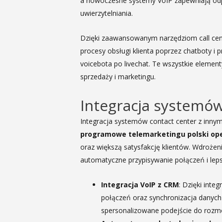
a nowoczesne systemy VoIP zapewniają od
uwierzytelniania.
Dzięki zaawansowanym narzędziom call cen
procesy obsługi klienta poprzez chatboty i 
voicebota po livechat. Te wszystkie element
sprzedaży i marketingu.
Integracja systemów
Integracja systemów contact center z innymi
programowe telemarketingu polski ope
oraz większą satysfakcję klientów. Wdrożeni
automatyczne przypisywanie połączeń i lep
Integracja VoIP z CRM
: Dzięki inte
połączeń oraz synchronizacja danych
spersonalizowane podejście do rozm