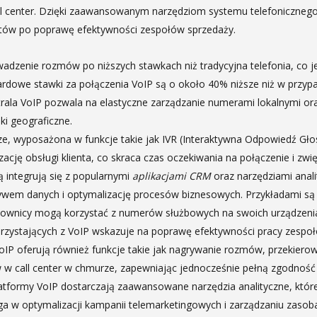
l center. Dzięki zaawansowanym narzędziom systemu telefonicznego
sztów po poprawę efektywności zespołów sprzedaży.
adzenie rozmów po niższych stawkach niż tradycyjna telefonia, co je
rdowe stawki za połączenia VoIP są o około 40% niższe niż w przypa
trala VoIP pozwala na elastyczne zarządzanie numerami lokalnymi o
ki geograficzne.
e, wyposażona w funkcje takie jak IVR (Interaktywna Odpowiedź Gł
cję obsługi klienta, co skraca czas oczekiwania na połączenie i zwię
 integrują się z popularnymi
aplikacjami CRM
oraz narzędziami anal
ywem danych i optymalizację procesów biznesowych. Przykładami są i
racownicy mogą korzystać z numerów służbowych na swoich urządzenia
orzystających z VoIP wskazuje na poprawę efektywności pracy zespo
IP oferują również funkcje takie jak nagrywanie rozmów, przekiero
 w call center w chmurze, zapewniając jednocześnie pełną zgodnoś
latformy VoIP dostarczają zaawansowane narzędzia analityczne, które
aga w optymalizacji kampanii telemarketingowych i zarządzaniu zasob