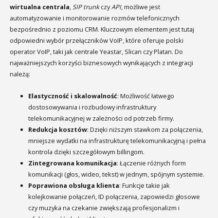
wirtualna centrala
,
SIP trunk
czy
API
, możliwe jest
automatyzowanie i monitorowanie rozmów telefonicznych
bezpośrednio z poziomu CRM. Kluczowym elementem jest tutaj
odpowiedni wybór przełączników VoIP, które oferuje polski
operator VoIP, taki jak centrale Yeastar, Slican czy Platan. Do
najważniejszych korzyści biznesowych wynikających z integracji
należą:
Elastyczność i skalowalność
: Możliwość łatwego
dostosowywania i rozbudowy infrastruktury
telekomunikacyjnej w zależności od potrzeb firmy.
Redukcja kosztów
: Dzięki niższym stawkom za połączenia,
mniejsze wydatki na infrastrukturę telekomunikacyjną i pełna
kontrola dzięki szczegółowym billingom.
Zintegrowana komunikacja
: Łączenie różnych form
komunikacji (głos, wideo, tekst) w jednym, spójnym systemie.
Poprawiona obsługa klienta
: Funkcje takie jak
kolejkowanie połączeń, ID połączenia, zapowiedzi głosowe
czy muzyka na czekanie zwiększają profesjonalizm i