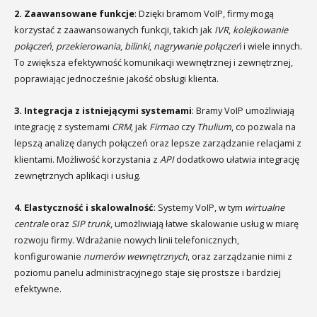
2. Zaawansowane funkcje
: Dzięki bramom VoIP, firmy mogą
korzystać z zaawansowanych funkcji, takich jak
IVR
,
kolejkowanie
połączeń
,
przekierowania
,
bilinki
,
nagrywanie połączeń
i wiele innych.
To zwiększa efektywność komunikacji wewnętrznej i zewnętrznej,
poprawiając jednocześnie jakość obsługi klienta.
3. Integracja z istniejącymi systemami
: Bramy VoIP umożliwiają
integrację z systemami
CRM
, jak
Firmao
czy
Thulium
, co pozwala na
lepszą analizę danych połączeń oraz lepsze zarządzanie relacjami z
klientami. Możliwość korzystania z
API
dodatkowo ułatwia integrację
zewnętrznych aplikacji i usług.
4. Elastyczność i skalowalność
: Systemy VoIP, w tym
wirtualne
centrale
oraz
SIP trunk
, umożliwiają łatwe skalowanie usług w miarę
rozwoju firmy. Wdrażanie nowych linii telefonicznych,
konfigurowanie
numerów wewnętrznych
, oraz zarządzanie nimi z
poziomu panelu administracyjnego staje się prostsze i bardziej
efektywne.