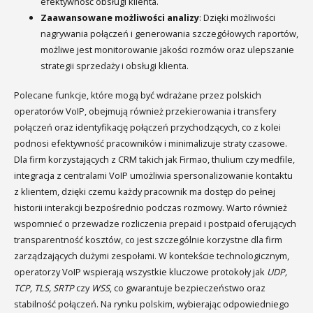
efektywność obsługi klienta.
Zaawansowane możliwości analizy
: Dzięki możliwości
nagrywania połączeń i generowania szczegółowych raportów,
możliwe jest monitorowanie jakości rozmów oraz ulepszanie
strategii sprzedaży i obsługi klienta.
Polecane funkcje, które mogą być wdrażane przez polskich
operatorów VoIP, obejmują również przekierowania i transfery
połączeń oraz identyfikację połączeń przychodzących, co z kolei
podnosi efektywność pracowników i minimalizuje straty czasowe.
Dla firm korzystających z CRM takich jak Firmao, thulium czy medfile,
integracja z centralami VoIP umożliwia spersonalizowanie kontaktu
z klientem, dzięki czemu każdy pracownik ma dostęp do pełnej
historii interakcji bezpośrednio podczas rozmowy. Warto również
wspomnieć o przewadze rozliczenia prepaid i postpaid oferujących
transparentność kosztów, co jest szczególnie korzystne dla firm
zarządzających dużymi zespołami. W kontekście technologicznym,
operatorzy VoIP wspierają wszystkie kluczowe protokoły jak
UDP,
TCP, TLS, SRTP
czy
WSS
, co gwarantuje bezpieczeństwo oraz
stabilność połączeń. Na rynku polskim, wybierając odpowiedniego