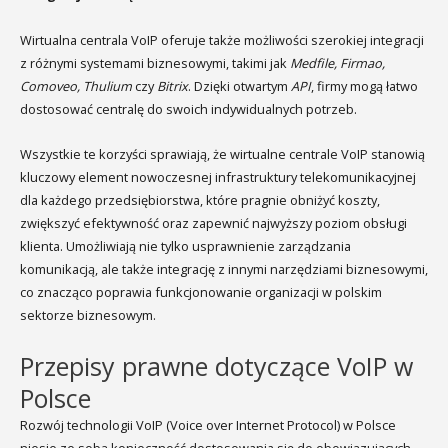
Wirtualna centrala VoIP oferuje także możliwości szerokiej integracji
z różnymi systemami biznesowymi, takimi jak
Medfile, Firmao,
Comoveo, Thulium
czy
Bitrix
. Dzięki otwartym
API
, firmy mogą łatwo
dostosować centralę do swoich indywidualnych potrzeb.
Wszystkie te korzyści sprawiają, że wirtualne centrale VoIP stanowią
kluczowy element nowoczesnej infrastruktury telekomunikacyjnej
dla każdego przedsiębiorstwa, które pragnie obniżyć koszty,
zwiększyć efektywność oraz zapewnić najwyższy poziom obsługi
klienta. Umożliwiają nie tylko usprawnienie zarządzania
komunikacją, ale także integrację z innymi narzędziami biznesowymi,
co znacząco poprawia funkcjonowanie organizacji w polskim
sektorze biznesowym.
Przepisy prawne dotyczące VoIP w
Polsce
Rozwój technologii VoIP (Voice over Internet Protocol) w Polsce
niesie ze sobą konieczność dostosowania się do obowiązujących