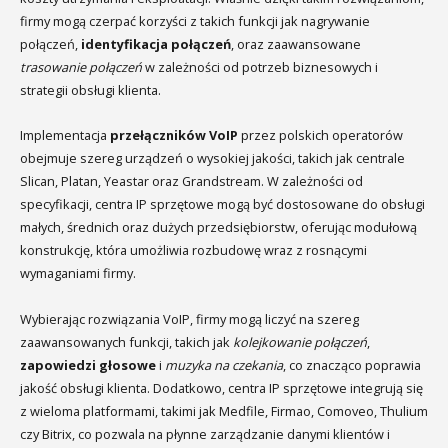
firmy mogą czerpać korzyści z takich funkcji jak nagrywanie
połączeń,
identyfikacja połączeń
, oraz zaawansowane
trasowanie połączeń
w zależności od potrzeb biznesowych i
strategii obsługi klienta.
Implementacja
przełączników VoIP
przez polskich operatorów
obejmuje szereg urządzeń o wysokiej jakości, takich jak centrale
Slican, Platan, Yeastar oraz Grandstream. W zależności od
specyfikacji, centra IP sprzętowe mogą być dostosowane do obsługi
małych, średnich oraz dużych przedsiębiorstw, oferując modułową
konstrukcję, która umożliwia rozbudowę wraz z rosnącymi
wymaganiami firmy.
Wybierając rozwiązania VoIP, firmy mogą liczyć na szereg
zaawansowanych funkcji, takich jak
kolejkowanie połączeń
,
zapowiedzi głosowe
i
muzyka na czekania
, co znacząco poprawia
jakość obsługi klienta. Dodatkowo, centra IP sprzętowe integrują się
z wieloma platformami, takimi jak Medfile, Firmao, Comoveo, Thulium
czy Bitrix, co pozwala na płynne zarządzanie danymi klientów i