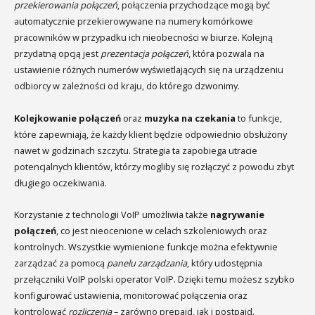
przekierowania połączeń
, połączenia przychodzące mogą być
automatycznie przekierowywane na numery komórkowe
pracowników w przypadku ich nieobecności w biurze. Kolejną
przydatną opcją jest
prezentacja połączeń
, która pozwala na
ustawienie różnych numerów wyświetlających się na urządzeniu
odbiorcy w zależności od kraju, do którego dzwonimy.
Kolejkowanie połączeń
oraz
muzyka na czekania
to funkcje,
które zapewniają, że każdy klient będzie odpowiednio obsłużony
nawet w godzinach szczytu. Strategia ta zapobiega utracie
potencjalnych klientów, którzy mogliby się rozłączyć z powodu zbyt
długiego oczekiwania.
Korzystanie z technologii VoIP umożliwia także
nagrywanie
połączeń
, co jest nieocenione w celach szkoleniowych oraz
kontrolnych. Wszystkie wymienione funkcje można efektywnie
zarządzać za pomocą
panelu zarządzania
, który udostępnia
przełączniki VoIP polski operator VoIP. Dzięki temu możesz szybko
konfigurować ustawienia, monitorować połączenia oraz
kontrolować
rozliczenia
– zarówno prepaid, jak i postpaid.