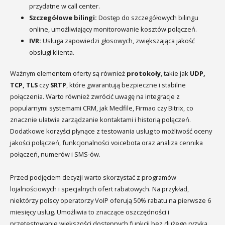
przydatne w call center.
Szczegółowe bilingi:
Dostęp do szczegółowych bilingu
online, umożliwiający monitorowanie kosztów połączeń.
IVR:
Usługa zapowiedzi głosowych, zwiększająca jakość
obsługi klienta.
Ważnym elementem oferty są również
protokoły
, takie jak
UDP,
TCP, TLS
czy
SRTP
, które gwarantują bezpieczne i stabilne
połączenia. Warto również zwrócić uwagę na integracje z
popularnymi systemami CRM, jak Medfile, Firmao czy Bitrix, co
znacznie ułatwia zarządzanie kontaktami i historią połączeń.
Dodatkowe korzyści płynące z testowania usług to możliwość oceny
jakości połączeń, funkcjonalności voicebota oraz analiza cennika
połączeń, numerów i SMS-ów.
Przed podjęciem decyzji warto skorzystać z programów
lojalnościowych i specjalnych ofert rabatowych. Na przykład,
niektórzy polscy operatorzy VoIP oferują 50% rabatu na pierwsze 6
miesięcy usług. Umożliwia to znaczące oszczędności i
przetestowanie większości dostępnych funkcji bez dużego ryzyka