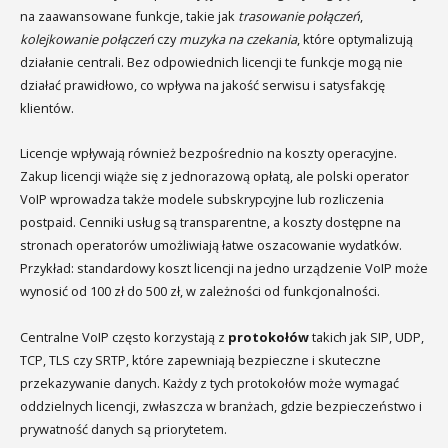
na zaawansowane funkcje, takie jak
trasowanie połączeń
,
kolejkowanie połączeń
czy
muzyka na czekania
, które optymalizują
działanie centrali. Bez odpowiednich licencji te funkcje mogą nie
działać prawidłowo, co wpływa na jakość serwisu i satysfakcję
klientów.
Licencje wpływają również bezpośrednio na koszty operacyjne.
Zakup licencji wiąże się z jednorazową opłatą, ale polski operator
VoIP wprowadza także modele subskrypcyjne lub rozliczenia
postpaid. Cenniki usług są transparentne, a koszty dostępne na
stronach operatorów umożliwiają łatwe oszacowanie wydatków.
Przykład: standardowy koszt licencji na jedno urządzenie VoIP może
wynosić od 100 zł do 500 zł, w zależności od funkcjonalności.
Centralne VoIP często korzystają z
protokołów
takich jak SIP, UDP,
TCP, TLS czy SRTP, które zapewniają bezpieczne i skuteczne
przekazywanie danych. Każdy z tych protokołów może wymagać
oddzielnych licencji, zwłaszcza w branżach, gdzie bezpieczeństwo i
prywatność danych są priorytetem.