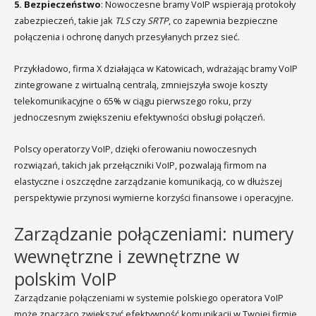
5. Bezpieczeństwo
: Nowoczesne bramy VoIP wspierają protokoły
zabezpieczeń, takie jak
TLS
czy
SRTP
, co zapewnia bezpieczne
połączenia i ochronę danych przesyłanych przez sieć.
Przykładowo, firma X działająca w Katowicach, wdrażając bramy VoIP
zintegrowane z wirtualną centralą, zmniejszyła swoje koszty
telekomunikacyjne o 65% w ciągu pierwszego roku, przy
jednoczesnym zwiększeniu efektywności obsługi połączeń.
Polscy operatorzy VoIP, dzięki oferowaniu nowoczesnych
rozwiązań, takich jak przełączniki VoIP, pozwalają firmom na
elastyczne i oszczędne zarządzanie komunikacją, co w dłuższej
perspektywie przynosi wymierne korzyści finansowe i operacyjne.
Zarządzanie połączeniami: numery
wewnętrzne i zewnętrzne w
polskim VoIP
Zarządzanie połączeniami w systemie polskiego operatora VoIP
może znacząco zwiększyć efektywność komunikacji w Twojej firmie.