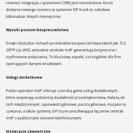
również
integracja z systemami CRM
, jest nieoceniona. Koszt
dodania nowego numeru w systemie SIP trunk to zaledwie
kilkanaście złotych miesięcznie.
Wysoki poziom bezpieczeństwa
Dzięki obsłudze różnych protokołów bezpieczeństwa takich jak
TLS,
SRTP
czy
WSS
, wirtualne centrale VoIP gwarantują bezpieczne i
szyfrowane połączenia. To kluczowy aspekt, szczególnie dla firm
operujących danymi wrażliwymi.
Usługi dodatkowe
Polski operator VoIP oferuje szeroką gamę usług dodatkowych,
które wspierają codzienną działalność przedsiębiorstwa. Należą do
nich między innymi:
zapowiedzi głosowe
,
poczta głosowa
,
muzyka na
czekania
, a także systemy
SIP trunk
umożliwiające łączenie centrali
VoIP z publicznymi sieciami telefonicznymi.
Integracje zewnętrzne