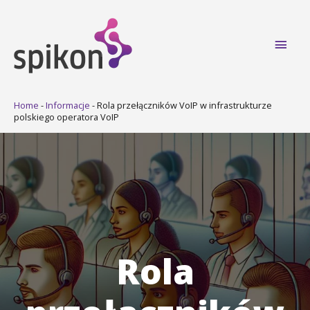
Main
Men
Home
-
Informacje
-
Rola przełączników VoIP w infrastrukturze
polskiego operatora VoIP
Rola