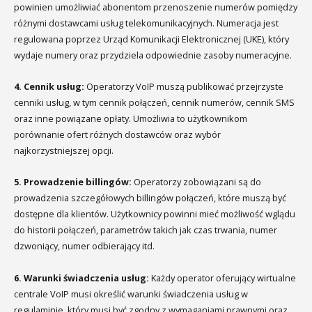
powinien umożliwiać abonentom przenoszenie numerów pomiędzy
różnymi dostawcami usług telekomunikacyjnych. Numeracja jest
regulowana poprzez Urząd Komunikacji Elektronicznej (UKE), który
wydaje numery oraz przydziela odpowiednie zasoby numeracyjne.
4. Cennik usług:
Operatorzy VoIP muszą publikować przejrzyste
cenniki usług, w tym cennik połączeń, cennik numerów, cennik SMS
oraz inne powiązane opłaty. Umożliwia to użytkownikom
porównanie ofert różnych dostawców oraz wybór
najkorzystniejszej opcji.
5. Prowadzenie billingów:
Operatorzy zobowiązani są do
prowadzenia szczegółowych billingów połączeń, które muszą być
dostępne dla klientów. Użytkownicy powinni mieć możliwość wglądu
do historii połączeń, parametrów takich jak czas trwania, numer
dzwoniący, numer odbierający itd.
6. Warunki świadczenia usług:
Każdy operator oferujący wirtualne
centrale VoIP musi określić warunki świadczenia usług w
regulaminie, który musi być zgodny z wymaganiami prawnymi oraz