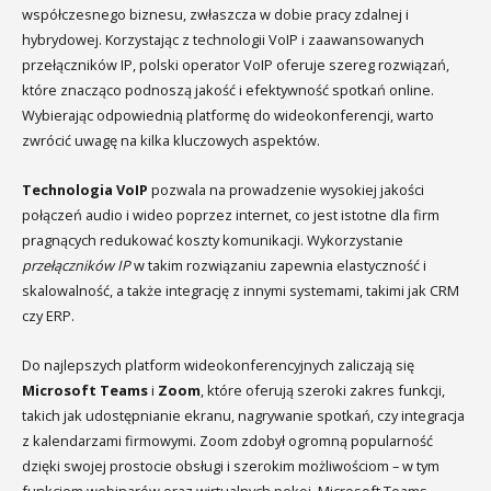
współczesnego biznesu, zwłaszcza w dobie pracy zdalnej i
hybrydowej. Korzystając z technologii VoIP i zaawansowanych
przełączników IP, polski operator VoIP oferuje szereg rozwiązań,
które znacząco podnoszą jakość i efektywność spotkań online.
Wybierając odpowiednią platformę do wideokonferencji, warto
zwrócić uwagę na kilka kluczowych aspektów.
Technologia VoIP
pozwala na prowadzenie wysokiej jakości
połączeń audio i wideo poprzez internet, co jest istotne dla firm
pragnących redukować koszty komunikacji. Wykorzystanie
przełączników IP
w takim rozwiązaniu zapewnia elastyczność i
skalowalność, a także integrację z innymi systemami, takimi jak CRM
czy ERP.
Do najlepszych platform wideokonferencyjnych zaliczają się
Microsoft Teams
i
Zoom
, które oferują szeroki zakres funkcji,
takich jak udostępnianie ekranu, nagrywanie spotkań, czy integracja
z kalendarzami firmowymi. Zoom zdobył ogromną popularność
dzięki swojej prostocie obsługi i szerokim możliwościom – w tym