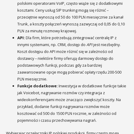
polskimi operatorami VoIP, często wiąże się z dodatkowymi
kosztami. Ceny usług SIP trunking mogą się różnić –
przeciętnie wynoszą od 50 do 100 PLN miesięcznie za kanał
Trunk, a koszty połączeń wynoszą zazwyczaj od 0,05 do 0,10
PLN za minutę rozmowy krajowej.
API:
Dla firm, które potrzebują zintegrować centralę IP z
innymi systemami, np. CRM, dostęp do
API
jest niezbędny.
Koszt dostępu do API może różnić się w zależności od
dostawcy – niektóre firmy oferują darmowy dostęp do
podstawowych funkcji, podczas gdy za bardziej
zaawansowane opcje mogą pobierać opłaty rzędu 200-500
PLN miesięcznie.
Funkcje dodatkowe:
Inwestycja w dodatkowe funkcje takie
jak Voicebot, nagrywanie rozmów czy integracja z
wideokonferencjami może znacząco zwiększyć koszty. Na
przykład, dodanie funkcji nagrywania rozmów może
kosztować od 500 do 1500 PLN rocznie, w zależności od
pojemności i czasu przechowywania nagrań.
Wybierając przełączniki IP polskiej produkcji, firmy często mogą