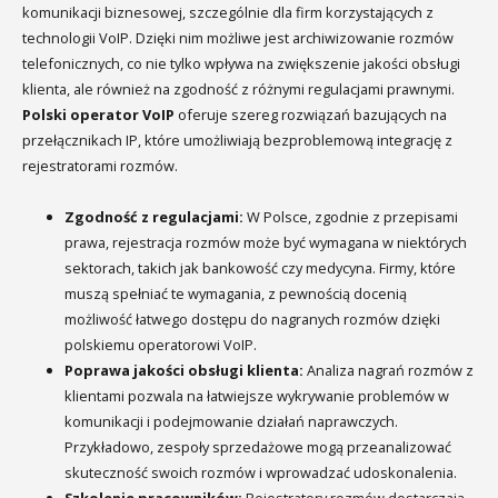
komunikacji biznesowej, szczególnie dla firm korzystających z
technologii VoIP. Dzięki nim możliwe jest archiwizowanie rozmów
telefonicznych, co nie tylko wpływa na zwiększenie jakości obsługi
klienta, ale również na zgodność z różnymi regulacjami prawnymi.
Polski operator VoIP
oferuje szereg rozwiązań bazujących na
przełącznikach IP, które umożliwiają bezproblemową integrację z
rejestratorami rozmów.
Zgodność z regulacjami:
W Polsce, zgodnie z przepisami
prawa, rejestracja rozmów może być wymagana w niektórych
sektorach, takich jak bankowość czy medycyna. Firmy, które
muszą spełniać te wymagania, z pewnością docenią
możliwość łatwego dostępu do nagranych rozmów dzięki
polskiemu operatorowi VoIP.
Poprawa jakości obsługi klienta:
Analiza nagrań rozmów z
klientami pozwala na łatwiejsze wykrywanie problemów w
komunikacji i podejmowanie działań naprawczych.
Przykładowo, zespoły sprzedażowe mogą przeanalizować
skuteczność swoich rozmów i wprowadzać udoskonalenia.
Szkolenie pracowników:
Rejestratory rozmów dostarczają