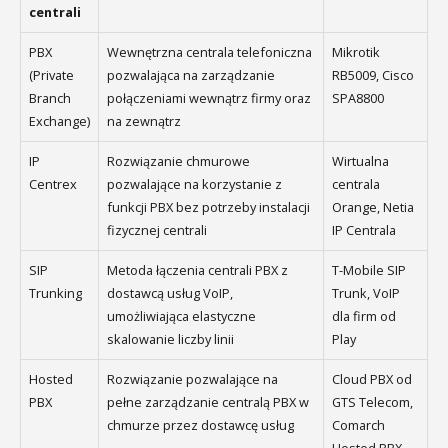
centrali
PBX
Wewnętrzna centrala telefoniczna
Mikrotik
(Private
pozwalająca na zarządzanie
RB5009, Cisco
Branch
połączeniami wewnątrz firmy oraz
SPA8800
Exchange)
na zewnątrz
IP
Rozwiązanie chmurowe
Wirtualna
Centrex
pozwalające na korzystanie z
centrala
funkcji PBX bez potrzeby instalacji
Orange, Netia
fizycznej centrali
IP Centrala
SIP
Metoda łączenia centrali PBX z
T-Mobile SIP
Trunking
dostawcą usług VoIP,
Trunk, VoIP
umożliwiająca elastyczne
dla firm od
skalowanie liczby linii
Play
Hosted
Rozwiązanie pozwalające na
Cloud PBX od
PBX
pełne zarządzanie centralą PBX w
GTS Telecom,
chmurze przez dostawcę usług
Comarch