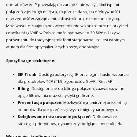
operatorów VoIP pozwalają na zarządzanie wszystkimi typami
połączeń z jednego miejsca, co przekłada się na efektywność i
oszczędność w zarządzaniu infrastrukturą telekomunikacyjną.
Możliwości te znajdują odzwierciedlenie w konkretach: na przykład
cennik usług VoIP w Polsce może być nawet o 30-50% niższy w
porównaniu do tradycyjnej telefonii stacjonarnej, co jest istotnym
atutem dla firm optymalizujących koszty operacyjne.
Specyfikacje techniczne:
SIP Trunk:
Obsługa autoryzacji IP oraz login i hasło, wsparcie
dla protokołów TCP i TLS, zgodność z SoAP i Rest API.
Biling:
Dostęp online do bilingu połączeń, zaawansowane
opcje filtrowania oraz statystyki graficzne.
Prezentacja połączeń:
Możliwość dynamicznej prezentacji
numerów dla połączeń krajowych i międzynarodowych.
Kolejkowanie i trasowanie połączeń:
Definiowanie
strategii i priorytetów, dynamiczny podgląd stanu kolejek.
Wdrożenie i konfiguracja: