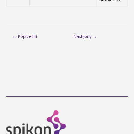
Hosted PBX
Nawigacja
← Poprzedni
Następny →
wpisu