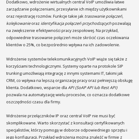
Dodatkowo, wdrożenie wirtualnych central VoIP umożliwia łatwe
zarządzanie połączeniami, przesyłanie ich między użytkownikami
oraz rejestrację rozmów. Funkcje takie jak
trasowanie połączeń
,
kolejkowanie
oraz
identyfikacja połączeń przychodzących
pozwalają
na zwiększenie efektywności pracy zespołowej. Na przykład,
odpowiednie trasowanie połączeń może skrócić czas oczekiwania
klientów o 25%, co bezpośrednio wpływa na ich zadowolenie.
Wdrożenie systemów telekomunikacyjnych VoIP wiąże się także z
korzyściami technologicznymi. Systemy oparte na protokole SIP
trunking umożliwiają integrację z innymi systemami IT, takimi jak
CRM, co wpływa na lepszą organizację pracy oraz pełniejszą obsługę
klienta. Dodatkowo, wsparcie dla
API (SoAP API lub Rest API)
pozwala na automatyzację wielu procesów, co oznacza dodatkowe
oszczędności czasu dla firmy.
Wdrożenie przełączników IP oraz central VoIP nie musi być
skomplikowane. Warto skorzystać z konsultacji certyfikowanych
specjalistów, którzy pomogą w doborze odpowiedniego sprzętu i
jego konfiguracji. Przykład wdrożenia można znaleźć w firmie z