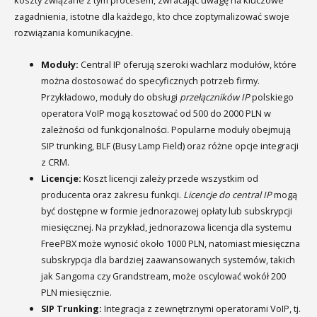
koszty związane z tym procesem, zwracając uwagę na kluczowe
zagadnienia, istotne dla każdego, kto chce zoptymalizować swoje
rozwiązania komunikacyjne.
Moduły:
Central IP oferują szeroki wachlarz modułów, które
można dostosować do specyficznych potrzeb firmy.
Przykładowo, moduły do obsługi
przełączników IP
polskiego
operatora VoIP mogą kosztować od 500 do 2000 PLN w
zależności od funkcjonalności. Popularne moduły obejmują
SIP trunking, BLF (Busy Lamp Field) oraz różne opcje integracji
z CRM.
Licencje:
Koszt licencji zależy przede wszystkim od
producenta oraz zakresu funkcji.
Licencje do central IP
mogą
być dostępne w formie jednorazowej opłaty lub subskrypcji
miesięcznej. Na przykład, jednorazowa licencja dla systemu
FreePBX może wynosić około 1000 PLN, natomiast miesięczna
subskrypcja dla bardziej zaawansowanych systemów, takich
jak Sangoma czy Grandstream, może oscylować wokół 200
PLN miesięcznie.
SIP Trunking:
Integracja z zewnętrznymi operatorami VoIP, tj.