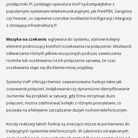
przełączniki IP, polskiego operatora VoIP
są kompatybilne z
popularnymi systemami telekomunikacyjnymi, jak FreePBX, Sangoma
czy Yeastar, co zapewnia szerokie możliwości konfiguracji i integracji
z istniejącą infrastrukturą IT.
Muzyka na czekanie
, wgrywana do systemu, stanowi kolejny
element podnoszący komfort oczekiwania na połączenie. Możliwość
odtwarzania różnych plików muzycznych podczas zawieszania
rozmów lub oczekiwania na ich połączenie sprawia, że czas
oczekiwania staje się dla klienta mniej uciążliwy.
Systemy VoIP oferują również zaawansowane funkcje takie jak
trasowanie połączeń
,
kolejkowanie
czy
dynamiczne identyfikowanie
numerów
. Na przykład, w sytuacji, gdy firma otrzymuje dużo
połączeń, można zdefiniować kolejki z różnymi priorytetami, co
pozwala na efektywne zarządzanie dużym ruchem telefonicznym.
Koszty realizacji takich funkcji są znacząco niższe w porównaniu do
tradycyjnych systemów telefonicznych. W zależności od wybranych
opcji i konfiguracji, ceny wirtualnych central IP mogą zaczynać się od