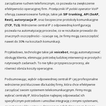
zarządzanie ruchem telefonicznym, co pozwala na zwiększenie
efektywności operacyjnej firm.
Przełączniki IP polski operator VoIP
oferują zaawansowane funkcje, takie jak
SIP trunking, API (SoAP,
Rest), autoryzacja IP
, oraz bezpieczne protokoły komunikacyjne
(TCP, TLS)
. Wdrożenie central IP z odpowiednią konfiguracją
pozwala na automatyzację procesów, co w rezultacie prowadzi do
znacznych oszczędności – szacuje się, że firmy mogą zaoszczędzić
nawet do 30% na kosztach komunikacji.
Przykładowo, technologie takie jak
voicebot
, mogą automatyzować
obsługę klienta, eliminując potrzebę ludzkiej interwencji w prostych i
rutynowych zadaniach. To nie tylko przyspiesza procesy, ale
również obniża koszty operacyjne.
Podsumowując, wybór odpowiedniej centrali IP i jej profesjonalne
wdrożenie jest kluczowe dla każdej firmy, która chce efektywnie
zarządzać swoim systemem telekomunikacyjnym. Firmy mogą
wybrać centralę IP, która będzie najlepiej odpowiadać ich
specyficznym potrzebom i umożliwi integrację z innymi systemami,