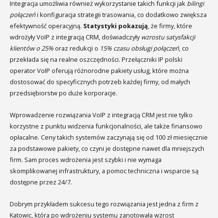
Integracja umożliwia również wykorzystanie takich funkcji jak
bilingi
połączeń
i konfiguracja strategii trasowania, co dodatkowo zwiększa
efektywność operacyjną.
Statystyki pokazują
, że firmy, które
wdrożyły VoIP z integracją CRM, doświadczyły
wzrostu satysfakcji
klientów o 25%
oraz redukcji o
15% czasu obsługi połączeń
, co
przekłada się na realne oszczędności. Przełączniki IP polski
operator VoIP oferują różnorodne pakiety usług, które można
dostosować do specyficznych potrzeb każdej firmy, od małych
przedsiębiorstw po duże korporacje.
Wprowadzenie rozwiązania VoIP z integracją CRM jest nie tylko
korzystne z punktu widzenia funkcjonalności, ale także finansowo
opłacalne. Ceny takich systemów zaczynają się od 100 zł miesięcznie
za podstawowe pakiety, co czyni je dostępne nawet dla mniejszych
firm. Sam proces wdrożenia jest szybki i nie wymaga
skomplikowanej infrastruktury, a pomoc techniczna i wsparcie są
dostępne przez 24/7.
Dobrym przykładem sukcesu tego rozwiązania jest jedna z firm z
Katowic, która po wdrożeniu systemu zanotowała wzrost