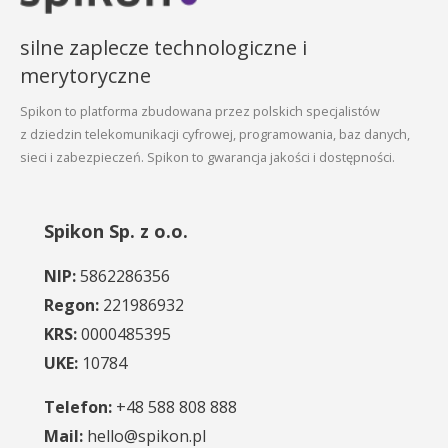
silne zaplecze technologiczne i
merytoryczne
Spikon to platforma zbudowana przez polskich specjalistów
z dziedzin telekomunikacji cyfrowej, programowania, baz danych,
sieci i zabezpieczeń. Spikon to gwarancja jakości i dostępności.
Spikon Sp. z o.o.
NIP:
5862286356
Regon:
221986932
KRS:
0000485395
UKE:
10784
Telefon:
+48 588 808 888
Mail:
hello@spikon.pl