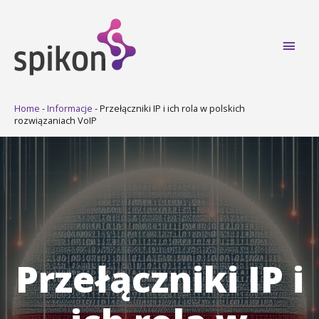
Main
Men
Home
-
Informacje
-
Przełączniki IP i ich rola w polskich
rozwiązaniach VoIP
Przełączniki IP i