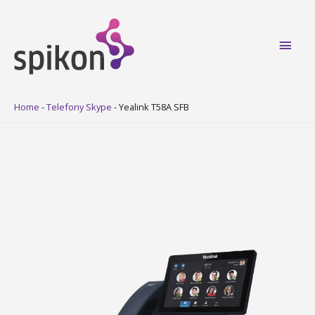
Main
Men
Home
-
Telefony Skype
-
Yealink T58A SFB