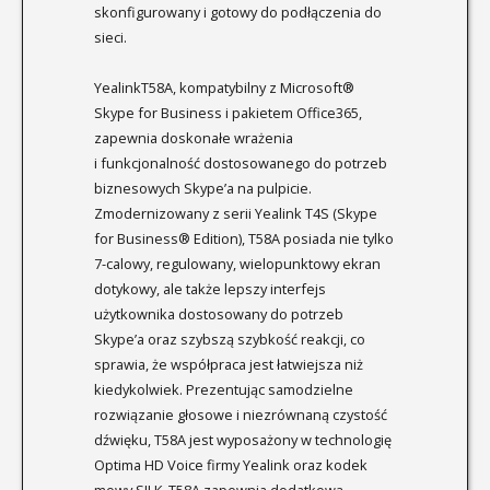
skonfigurowany i gotowy do podłączenia do
sieci.
YealinkT58A, kompatybilny z Microsoft®
Skype for Business i pakietem Office365,
zapewnia doskonałe wrażenia
i funkcjonalność dostosowanego do potrzeb
biznesowych Skype’a na pulpicie.
Zmodernizowany z serii Yealink T4S (Skype
for Business® Edition), T58A posiada nie tylko
7-calowy, regulowany, wielopunktowy ekran
dotykowy, ale także lepszy interfejs
użytkownika dostosowany do potrzeb
Skype’a oraz szybszą szybkość reakcji, co
sprawia, że współpraca jest łatwiejsza niż
kiedykolwiek. Prezentując samodzielne
rozwiązanie głosowe i niezrównaną czystość
dźwięku, T58A jest wyposażony w technologię
Optima HD Voice firmy Yealink oraz kodek
mowy SILK. T58A zapewnia dodatkową